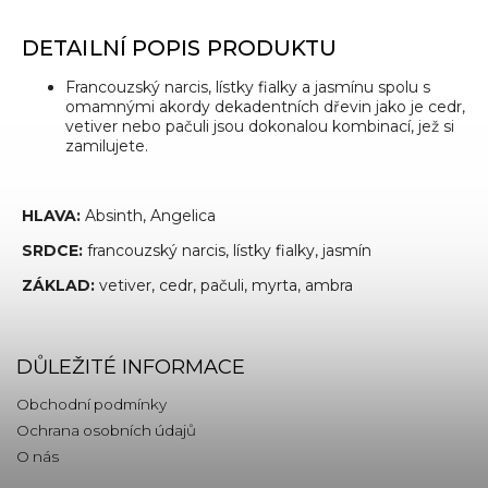
DETAILNÍ POPIS PRODUKTU
Francouzský narcis, lístky fialky a jasmínu spolu s
omamnými akordy dekadentních dřevin jako je cedr,
vetiver nebo pačuli jsou dokonalou kombinací, jež si
zamilujete.
HLAVA:
Absinth, Angelica
SRDCE:
francouzský narcis, lístky fialky, jasmín
ZÁKLAD:
vetiver, cedr, pačuli, myrta, ambra
DŮLEŽITÉ INFORMACE
Obchodní podmínky
Ochrana osobních údajů
O nás