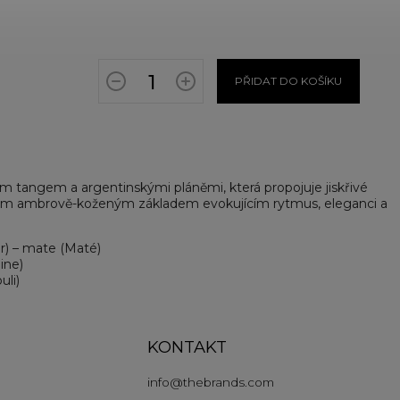
PŘIDAT DO KOŠÍKU
m tangem a argentinskými pláněmi, která propojuje jiskřivé
vým ambrově-koženým základem evokujícím rytmus, eleganci a
) – mate (Maté)
ine)
uli)
KONTAKT
info
@
thebrands.com