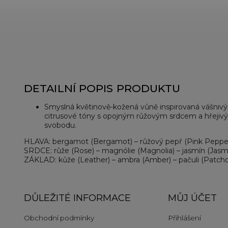
DETAILNÍ POPIS PRODUKTU
Smyslná květinově-kožená vůně inspirovaná vášnivý
citrusové tóny s opojným růžovým srdcem a hřeji
svobodu.
HLAVA: bergamot (Bergamot) – růžový pepř (Pink Pepper
SRDCE: růže (Rose) – magnólie (Magnolia) – jasmín (Jasm
ZÁKLAD: kůže (Leather) – ambra (Amber) – pačuli (Patcho
DŮLEŽITÉ INFORMACE
MŮJ ÚČET
Obchodní podmínky
Přihlášení