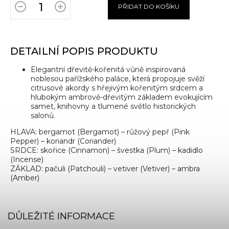
PŘIDAT DO KOŠÍKU
DETAILNÍ POPIS PRODUKTU
Elegantní dřevitě-kořenitá vůně inspirovaná
noblesou pařížského paláce, která propojuje svěží
citrusové akordy s hřejivým kořenitým srdcem a
hlubokým ambrově-dřevitým základem evokujícím
samet, knihovny a tlumené světlo historických
salonů.
HLAVA: bergamot (Bergamot) – růžový pepř (Pink
Pepper) – koriandr (Coriander)
SRDCE: skořice (Cinnamon) – švestka (Plum) – kadidlo
(Incense)
ZÁKLAD: pačuli (Patchouli) – vetiver (Vetiver) – ambra
(Amber)
DŮLEŽITÉ INFORMACE