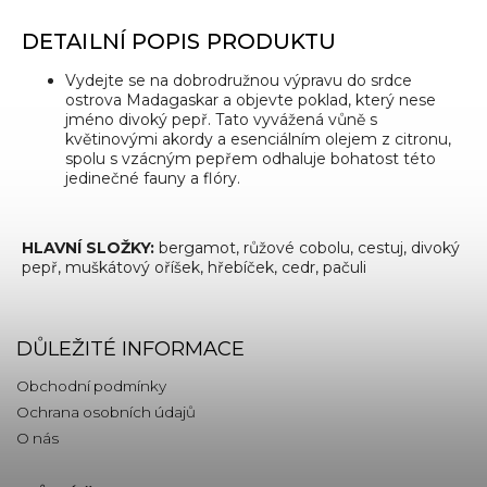
DETAILNÍ POPIS PRODUKTU
Vydejte se na dobrodružnou výpravu do srdce
ostrova Madagaskar a objevte poklad, který nese
jméno divoký pepř. Tato vyvážená vůně s
květinovými akordy a esenciálním olejem z citronu,
spolu s vzácným pepřem odhaluje bohatost této
jedinečné fauny a flóry.
HLAVNÍ SLOŽKY:
bergamot, růžové cobolu, cestuj, divoký
pepř, muškátový oříšek, hřebíček, cedr, pačuli
DŮLEŽITÉ INFORMACE
Obchodní podmínky
Ochrana osobních údajů
O nás