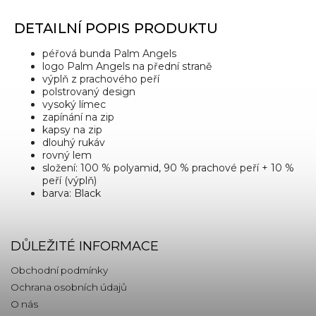
DETAILNÍ POPIS PRODUKTU
péřová bunda Palm Angels
logo Palm Angels na přední straně
výplň z prachového peří
polstrovaný design
vysoký límec
zapínání na zip
kapsy na zip
dlouhý rukáv
rovný lem
složení: 100 % polyamid, 90 % prachové peří + 10 %
peří (výplň)
barva: Black
DŮLEŽITÉ INFORMACE
Obchodní podmínky
Ochrana osobních údajů
O nás