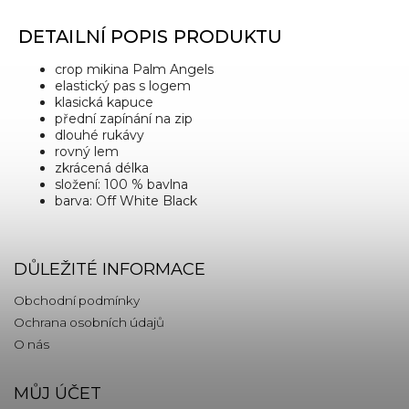
DETAILNÍ POPIS PRODUKTU
crop mikina Palm Angels
elastický pas s logem
klasická kapuce
přední zapínání na zip
dlouhé rukávy
rovný lem
zkrácená délka
složení: 100 % bavlna
barva: Off White Black
DŮLEŽITÉ INFORMACE
Obchodní podmínky
Ochrana osobních údajů
O nás
MŮJ ÚČET