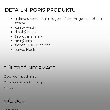
DETAILNÍ POPIS PRODUKTU
mikina s kontrastním logem Palm Angels na přední
straně
kulatý výstřih
dlouhý rukáv
žebrované lemy
rovný lem
složení: 100 % bavlna
barva: Black
DŮLEŽITÉ INFORMACE
Obchodní podmínky
Ochrana osobních údajů
O nás
MŮJ ÚČET
Přihlášení