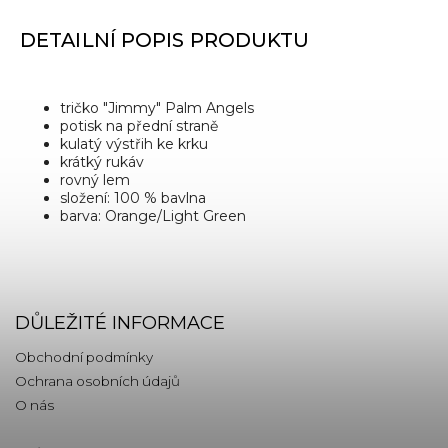
DETAILNÍ POPIS PRODUKTU
tričko "Jimmy" Palm Angels
potisk na přední straně
kulatý výstřih ke krku
krátký rukáv
rovný lem
složení: 100 % bavlna
barva: Orange/Light Green
DŮLEŽITÉ INFORMACE
Obchodní podmínky
Ochrana osobních údajů
O nás