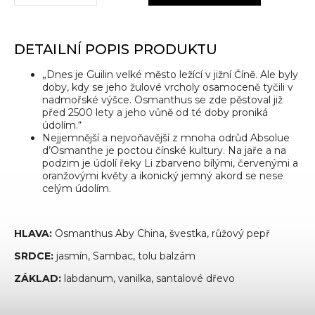
DETAILNÍ POPIS PRODUKTU
„Dnes je Guilin velké město ležící v jižní Číně. Ale byly
doby, kdy se jeho žulové vrcholy osamoceně tyčili v
nadmořské výšce. Osmanthus se zde pěstoval již
před 2500 lety a jeho vůně od té doby proniká
údolím.“
Nejjemnější a nejvoňavější z mnoha odrůd Absolue
d’Osmanthe je poctou čínské kultury. Na jaře a na
podzim je údolí řeky Li zbarveno bílými, červenými a
oranžovými květy a ikonický jemný akord se nese
celým údolím.
HLAVA:
Osmanthus Aby China, švestka, růžový pepř
SRDCE:
jasmín, Sambac, tolu balzám
ZÁKLAD:
labdanum, vanilka, santalové dřevo