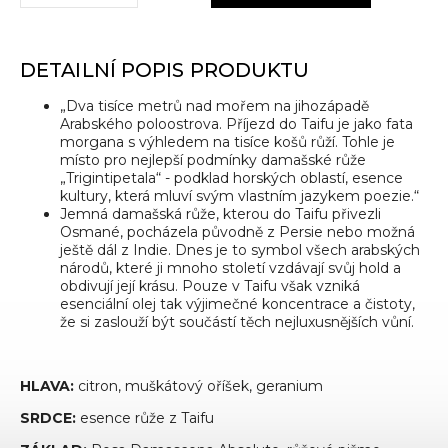
DETAILNÍ POPIS PRODUKTU
„Dva tisíce metrů nad mořem na jihozápadě
Arabského poloostrova. Příjezd do Taifu je jako fata
morgana s výhledem na tisíce košů růží. Tohle je
místo pro nejlepší podmínky damašské růže
„Trigintipetala“ - podklad horských oblastí, esence
kultury, která mluví svým vlastním jazykem poezie.“
Jemná damašská růže, kterou do Taifu přivezli
Osmané, pocházela původně z Persie nebo možná
ještě dál z Indie. Dnes je to symbol všech arabských
národů, které ji mnoho století vzdávají svůj hold a
obdivují její krásu. Pouze v Taifu však vzniká
esenciální olej tak výjimečné koncentrace a čistoty,
že si zaslouží být součástí těch nejluxusnějších vůní.
HLAVA:
citron, muškátový oříšek, geranium
SRDCE:
esence růže z Taifu