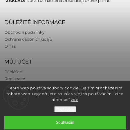
ZÁKLAD:
Rosa Damascena Absolute, růžové pižmo
DŮLEŽITÉ INFORMACE
Obchodní podmínky
Ochrana osobních údajů
O nás
MŮJ ÚČET
Přihlášení
Registrace
Tento web používá soubory cookie. Dalším procházením
KONTAKT
tohoto webu vyjadřujete souhlas s jejich používáním.. Více
informací
zde
.
info
@
thebrands.com
Nastavení
Souhlasím
Copyright 2026
thebrands.com
. Všechna práva vyhrazena.