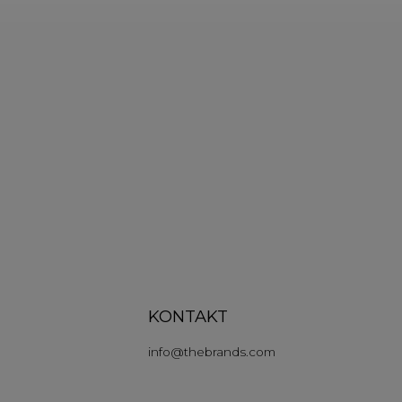
KONTAKT
info
@
thebrands.com