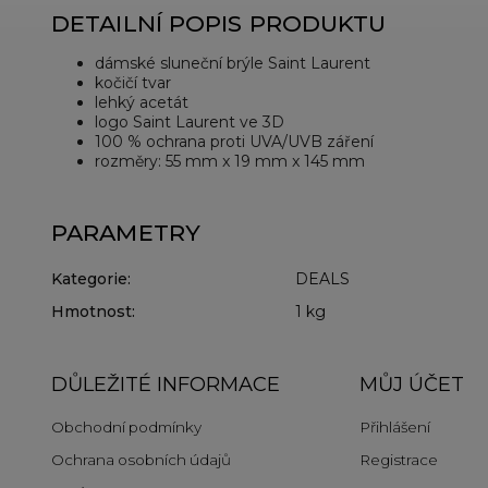
DETAILNÍ POPIS PRODUKTU
dámské sluneční brýle Saint Laurent
kočičí tvar
lehký acetát
logo Saint Laurent ve 3D
100 % ochrana proti UVA/UVB záření
rozměry: 55 mm x 19 mm x 145 mm
PARAMETRY
Kategorie
:
DEALS
Hmotnost
:
1 kg
DŮLEŽITÉ INFORMACE
MŮJ ÚČET
Obchodní podmínky
Přihlášení
Ochrana osobních údajů
Registrace