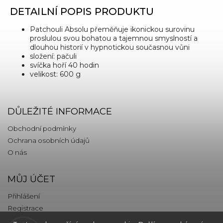
DETAILNÍ POPIS PRODUKTU
Patchouli Absolu přeměňuje ikonickou surovinu
proslulou svou bohatou a tajemnou smyslností a
dlouhou historií v hypnotickou současnou vůni
složení: pačuli
svíčka hoří 40 hodin
velikost: 600 g
DŮLEŽITÉ INFORMACE
Obchodní podmínky
Ochrana osobních údajů
O nás
MŮJ ÚČET
Přihlášení
Registrace