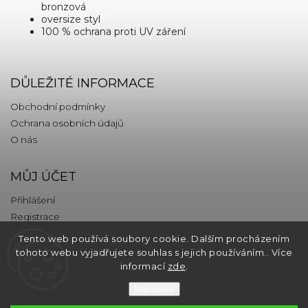
bronzová
oversize
styl
100 % ochrana proti UV záření
DŮLEŽITÉ INFORMACE
Obchodní podmínky
Ochrana osobních údajů
O nás
MŮJ ÚČET
Přihlášení
Registrace
Tento web používá soubory cookie. Dalším procházením
KONTAKT
tohoto webu vyjadřujete souhlas s jejich používáním.. Více
informací
zde
.
info
@
thebrands.com
Nastavení