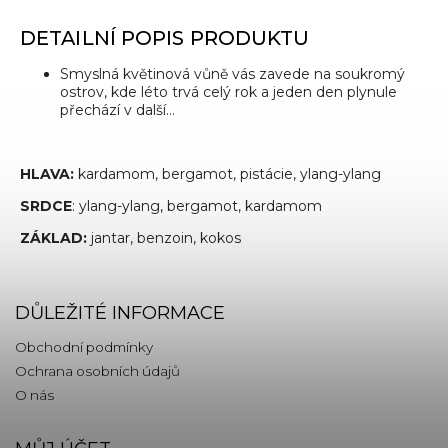
DETAILNÍ POPIS PRODUKTU
Smyslná květinová vůně vás zavede na soukromý
ostrov, kde léto trvá celý rok a jeden den plynule
přechází v další…
HLAVA:
kardamom, bergamot, pistácie, ylang-ylang
SRDCE
:
ylang-ylang, bergamot, kardamom
ZÁKLAD:
jantar, benzoin, kokos
DŮLEŽITÉ INFORMACE
Obchodní podmínky
Ochrana osobních údajů
O nás