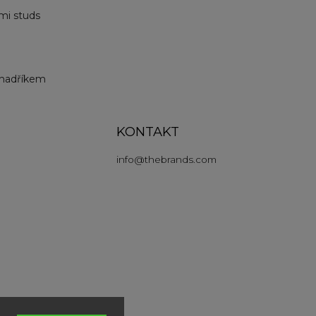
ými studs
 hadříkem
KONTAKT
info
@
thebrands.com