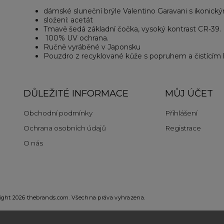
dámské sluneční brýle Valentino Garavani
s ikonick
složení: acetát
Tmavě šedá základní čočka, vysoký kontrast CR-39.
100% UV ochrana.
Ručně vyráběné v Japonsku
Pouzdro z recyklované kůže s popruhem a čistícím
DŮLEŽITÉ INFORMACE
MŮJ ÚČET
Obchodní podmínky
Přihlášení
Ochrana osobních údajů
Registrace
O nás
ight 2026
thebrands.com
. Všechna práva vyhrazena.