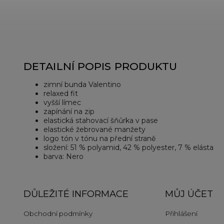
DETAILNÍ POPIS PRODUKTU
zimní bunda Valentino
relaxed fit
vyšší límec
zapínání na zip
elastická stahovací šňůrka v pase
elastické žebrované manžety
logo tón v tónu na přední straně
složení: 51 % polyamid, 42 % polyester, 7 % elásta
barva: Nero
DŮLEŽITÉ INFORMACE
MŮJ ÚČET
Obchodní podmínky
Přihlášení