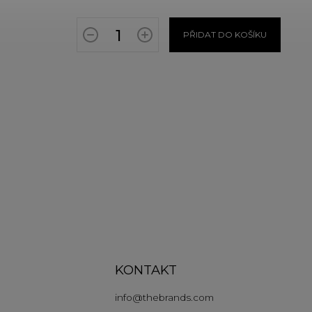
PŘIDAT DO KOŠÍKU
KONTAKT
info
@
thebrands.com