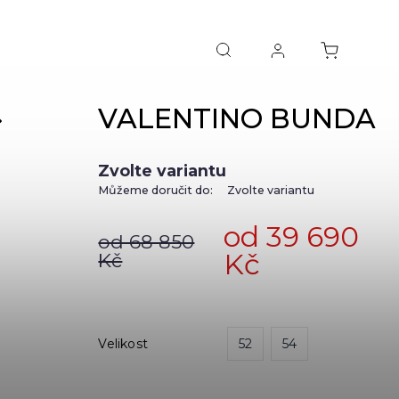
VALENTINO BUNDA
NEXT
Zvolte variantu
Můžeme doručit do:
Zvolte variantu
od
39 690
od 68 850
Kč
Kč
Velikost
52
54