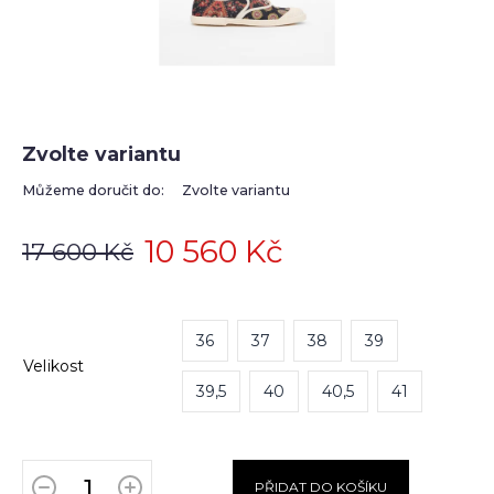
Zvolte variantu
Můžeme doručit do:
Zvolte variantu
10 560 Kč
17 600 Kč
36
37
38
39
Velikost
39,5
40
40,5
41
PŘIDAT DO KOŠÍKU