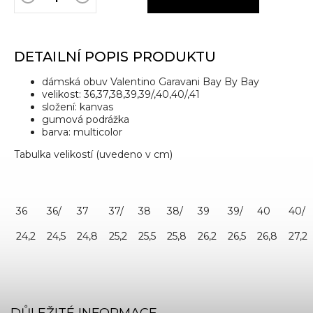
DETAILNÍ POPIS PRODUKTU
dámská obuv
Valentino Garavani Bay By Bay
velikost: 36,37,38,39,39/,40,40/,41
složení: kanvas
gumová podrážka
barva: multicolor
Tabulka velikostí (uvedeno v cm)
36
36/
37
37/
38
38/
39
39/
40
40/
24,2
24,5
24,8
25,2
25,5
25,8
26,2
26,5
26,8
27,2
DŮLEŽITÉ INFORMACE