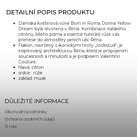
DETAILNÍ POPIS PRODUKTU
Dámská květinová vůně Born in Roma Donna Yellow
Dream byla stvořena v Římě. Kombinace italského
citrónu, bílého pižma a esence turecké růže vás
přenese do atmosféry jarních ulic Říma.
Flakon, navržený s ikonickými hroty „rockstud“, je
inspirovaný architekturou Říma, která je propojením
současnosti a minulosti a je podpisem Valentino
Couture.
hlava: citron
srdce: růže
základ: musk
DŮLEŽITÉ INFORMACE
Obchodní podmínky
Ochrana osobních údajů
O nás