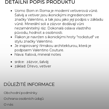
DETAILNÍ POPIS PRODUKTU
Uomo Born in Roma je moderní vetiverová vůně.
Šalvěj a vetiver jsou ikonickými ingrediencemi
značky Valentino, a tak jsou jako její podpis v základu
vůně. Minerální soli a zázvor dodávají vůni
nezaměnitelný ráz. Dokonalá oslava vlastního
původu, hodnot a osobnosti.
Flakon je navržen s ikonickými hroty "rockstud" ve
stylu značky Valentino.
Je inspirovaný římskou architekturou, která je
podpisem Valentino Couture.
hlava: fialová, mineral notes
srdce:
zázvor, šalvěj
základ:
Dřevo, vetiver
DŮLEŽITÉ INFORMACE
Obchodní podmínky
Ochrana osobních údajů
O nás