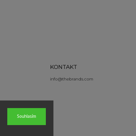
KONTAKT
info
@
thebrands.com
Souhlasím