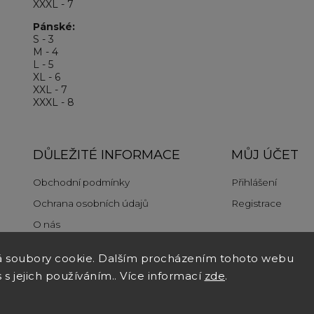
XXXL - 7
Pánské:
S - 3
M - 4
L - 5
XL - 6
XXL - 7
XXXL - 8
DŮLEŽITÉ INFORMACE
MŮJ ÚČET
Obchodní podmínky
Přihlášení
Ochrana osobních údajů
Registrace
O nás
á soubory cookie. Dalším procházením tohoto webu
 s jejich používáním.. Více informací
zde
.
ight 2026
thebrands.com
. Všechna práva vyhrazena.