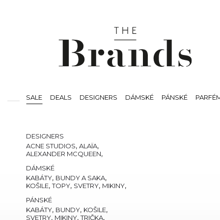
SALE
DEALS
DESIGNERS
DÁMSKÉ
PÁNSKÉ
PARFÉ
SVÍČKY
BEAUTY
VOUCHERS
DESIGNERS
,
,
ACNE STUDIOS
ALAÏA
,
ALEXANDER MCQUEEN
,
,
,
AMI PARIS
AMIRI
AUTRY
DÁMSKÉ
,
,
THE ATTICO
BALMAIN
,
CASABLANCA
,
,
KABÁTY
BUNDY A SAKA
,
COMMES DES GARCONS
,
,
,
,
KOŠILE
TOPY
SVETRY
MIKINY
,
,
COURREGÈS
,
DSQUARED2
,
,
TRIČKA
KALHOTY
KRAŤASY
PÁNSKÉ
,
,
GIANVITO ROSSI
,
GIVENCHY
JEANS
,
,
CHLOE
ISABEL MARANT
TEPLÁKY A TEPLÁKOVÉ
,
,
,
KABÁTY
BUNDY
KOŠILE
,
,
JACQUEMUS
,
LOEWE
SOUPRAVY
,
,
,
SVETRY
MIKINY
TRIČKA