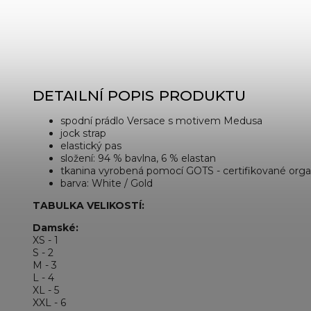
DETAILNÍ POPIS PRODUKTU
spodní prádlo Versace s motivem Medusa
jock strap
elastický pas
složení: 94 % bavlna, 6 % elastan
tkanina vyrobená pomocí GOTS - certifikované orga
barva: White / Gold
TABULKA VELIKOSTÍ:
Damské:
XS - 1
S - 2
M - 3
L - 4
XL - 5
XXL - 6