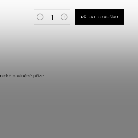
PŘIDAT DO KOŠÍKU
nické bavlněné příze