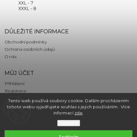
XXL - 7
XXXL - 8
DŮLEŽITÉ INFORMACE
Obchodní podmínky
Ochrana osobních údajů
O nás
MŮJ ÚČET
Přihlášení
Registrace
Tento web používá soubory cookie. Dalším procházením
KONTAKT
tohoto webu vyjadřujete souhlas s jejich používáním.. Více
informací
zde
.
info
@
thebrands.com
Nastavení