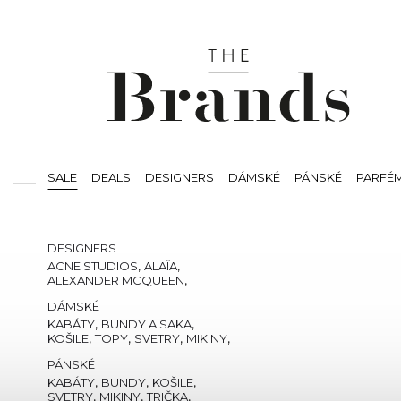
SALE
DEALS
DESIGNERS
DÁMSKÉ
PÁNSKÉ
PARFÉ
SVÍČKY
BEAUTY
VOUCHERS
DESIGNERS
,
,
ACNE STUDIOS
ALAÏA
,
ALEXANDER MCQUEEN
,
,
,
AMI PARIS
AMIRI
AUTRY
DÁMSKÉ
,
,
THE ATTICO
BALMAIN
,
CASABLANCA
,
,
KABÁTY
BUNDY A SAKA
,
COMMES DES GARCONS
,
,
,
,
KOŠILE
TOPY
SVETRY
MIKINY
,
,
COURREGÈS
,
DSQUARED2
,
,
TRIČKA
KALHOTY
KRAŤASY
PÁNSKÉ
,
,
GIANVITO ROSSI
,
GIVENCHY
JEANS
,
,
CHLOE
ISABEL MARANT
TEPLÁKY A TEPLÁKOVÉ
,
,
,
KABÁTY
BUNDY
KOŠILE
,
,
JACQUEMUS
,
LOEWE
SOUPRAVY
,
,
,
SVETRY
MIKINY
TRIČKA