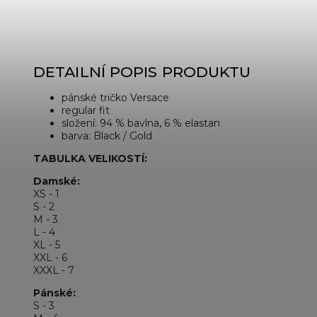
DETAILNÍ POPIS PRODUKTU
pánské tričko Versace
regular fit
složení: 94 % bavlna, 6 % elastan
barva: Black / Gold
TABULKA VELIKOSTÍ:
Damské:
XS - 1
S - 2
M - 3
L - 4
XL - 5
XXL - 6
XXXL - 7
Pánské:
S - 3