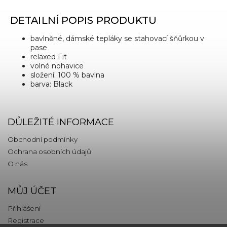
DETAILNÍ POPIS PRODUKTU
bavlněné, dámské tepláky se stahovací šňůrkou v
pase
relaxed Fit
volné nohavice
složení: 100 % bavlna
barva: Black
DŮLEŽITÉ INFORMACE
Obchodní podmínky
Ochrana osobních údajů
O nás
MŮJ ÚČET
Přihlášení
Registrace