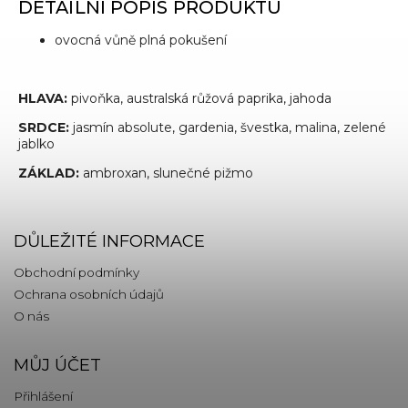
DETAILNÍ POPIS PRODUKTU
ovocná vůně plná pokušení
HLAVA:
pivoňka, australská růžová paprika, jahoda
SRDCE:
jasmín absolute, gardenia, švestka, malina, zelené
jablko
ZÁKLAD:
ambroxan, slunečné pižmo
DŮLEŽITÉ INFORMACE
Obchodní podmínky
Ochrana osobních údajů
O nás
MŮJ ÚČET
Přihlášení