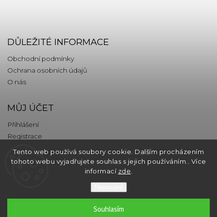
DŮLEŽITÉ INFORMACE
Obchodní podmínky
Ochrana osobních údajů
O nás
MŮJ ÚČET
Přihlášení
Registrace
Tento web používá soubory cookie. Dalším procházením
KONTAKT
tohoto webu vyjadřujete souhlas s jejich používáním.. Více
informací
zde
.
info
@
thebrands.com
Nastavení
Souhlasím
Copyright 2026
thebrands.com
. Všechna práva vyhrazena.