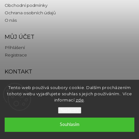
Obchodní podmínky
Ochrana osobních údajů
O nás
MŮJ ÚČET
Přihlášení
Registrace
KONTAKT
info
@
thebrands.com
Tento web používá soubory cookie. Dalším procházením
tohoto webu vyjadřujete souhlas s jejich používáním.. Více
informací
zde
.
Copyright 2026
thebrands.com
. Všechna práva vyhrazena.
Nastavení
Souhlasím