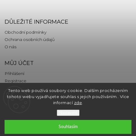
DŮLEŽITÉ INFORMACE
Obchodní podmínky
Ochrana osobních údajů
O nás
MŮJ ÚČET
Přihlášení
Registrace
Tento web používá soubory cookie. Dalším procházením
KONTAKT
tohoto webu vyjadřujete souhlas s jejich používáním.. Více
informací
zde
.
info
@
thebrands.com
Nastavení
Souhlasím
Copyright 2026
thebrands.com
. Všechna práva vyhrazena.