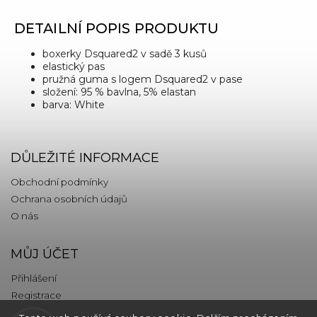
DETAILNÍ POPIS PRODUKTU
boxerky Dsquared2 v sadě 3 kusů
elastický pas
pružná guma s logem Dsquared2 v pase
složení: 95 % bavlna, 5% elastan
barva: White
DŮLEŽITÉ INFORMACE
Obchodní podmínky
Ochrana osobních údajů
O nás
MŮJ ÚČET
Přihlášení
Registrace