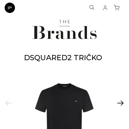
DSQUARED2 TRIČKO
Previous
Next