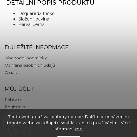
DETAILNÍ POPIS PRODUKTU
Dsquared2 tričko
Složení: bavlna
Barva: černá
DŮLEŽITÉ INFORMACE
Obchodní podmínky
Ochrana osobních údajů
O nás
MŮJ ÚČET
Přihlášení
Registrace
Tento web používá soubory cookie. Dalším procházením
KONTAKT
tohoto webu vyjadřujete souhlas s jejich používáním.. Více
informací
zde
.
info
@
thebrands.com