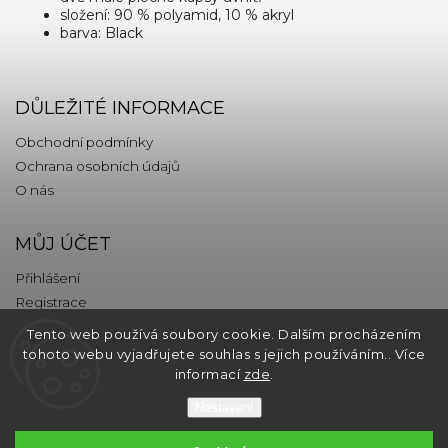
složení: 90 % polyamid, 10 % akryl
barva: Black
DŮLEŽITÉ INFORMACE
Obchodní podmínky
Ochrana osobních údajů
O nás
MŮJ ÚČET
Přihlášení
Registrace
Tento web používá soubory cookie. Dalším procházením
KONTAKT
tohoto webu vyjadřujete souhlas s jejich používáním.. Více
informací
zde
.
info
@
thebrands.com
Nastavení