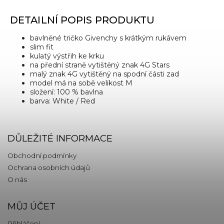
DETAILNÍ POPIS PRODUKTU
bavlněné tričko Givenchy s krátkým rukávem
slim fit
kulatý výstřih ke krku
na přední straně vytištěný znak 4G Stars
malý znak 4G vytištěný na spodní části zad
model má na sobě velikost M
složení: 100 % bavlna
barva: White / Red
DŮLEŽITÉ INFORMACE
Obchodní podmínky
Ochrana osobních údajů
O nás
MŮJ ÚČET
Přihlášení