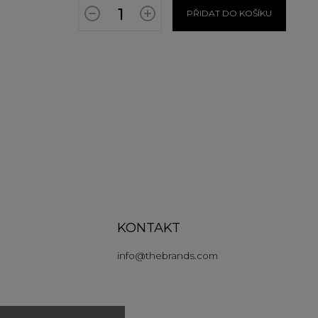
PŘIDAT DO KOŠÍKU
KONTAKT
info
@
thebrands.com