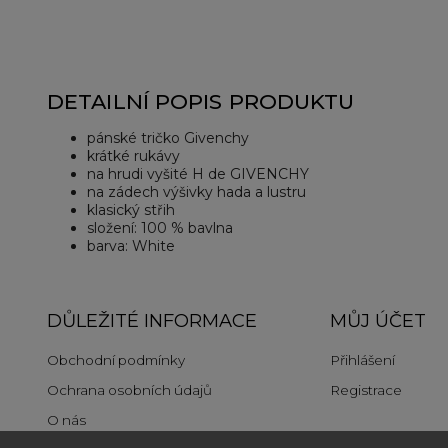
DETAILNÍ POPIS PRODUKTU
pánské tričko Givenchy
krátké rukávy
na hrudi vyšité H de GIVENCHY
na zádech výšivky hada a lustru
klasický střih
složení: 100 % bavlna
barva: White
DŮLEŽITÉ INFORMACE
MŮJ ÚČET
Obchodní podmínky
Přihlášení
Ochrana osobních údajů
Registrace
O nás