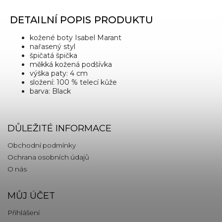
DETAILNÍ POPIS PRODUKTU
kožené boty Isabel Marant
nařasený styl
špičatá špička
měkká kožená podšívka
výška paty: 4 cm
složení: 100 % telecí kůže
barva: Black
DŮLEŽITÉ INFORMACE
Obchodní podmínky
Ochrana osobních údajů
O nás
MŮJ ÚČET
Přihlášení