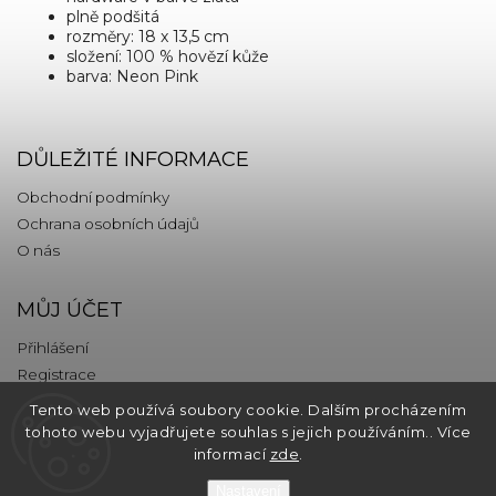
plně podšitá
rozměry: 18 x 13,5 cm
složení: 100 % hovězí kůže
barva: Neon Pink
DŮLEŽITÉ INFORMACE
Obchodní podmínky
Ochrana osobních údajů
O nás
MŮJ ÚČET
Přihlášení
Registrace
Tento web používá soubory cookie. Dalším procházením
KONTAKT
tohoto webu vyjadřujete souhlas s jejich používáním.. Více
informací
zde
.
info
@
thebrands.com
Nastavení