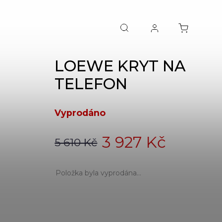
LOEWE KRYT NA
TELEFON
Vyprodáno
3 927 Kč
5 610 Kč
Položka byla vyprodána…