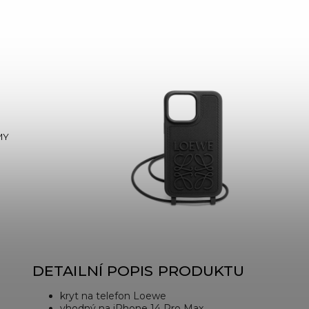
MY
DETAILNÍ POPIS PRODUKTU
kryt na telefon Loewe
vhodný na iPhone 14 Pro Max