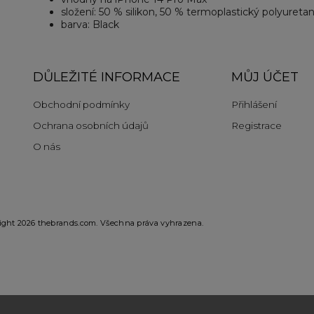
složení: 50 % silikon, 50 % termoplastický polyureta
barva: Black
DŮLEŽITÉ INFORMACE
MŮJ ÚČET
Obchodní podmínky
Přihlášení
Ochrana osobních údajů
Registrace
O nás
ight 2026
thebrands.com
. Všechna práva vyhrazena.