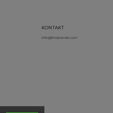
n
KONTAKT
info
@
thebrands.com