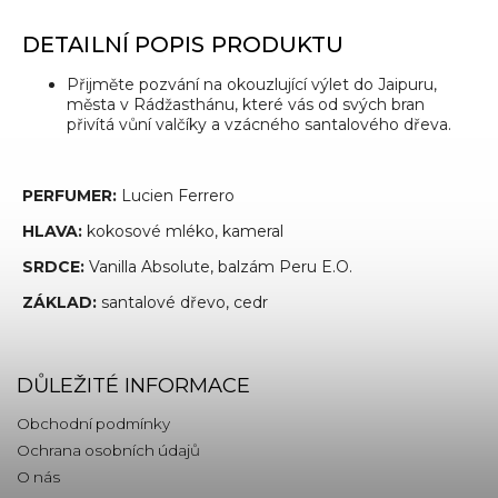
DETAILNÍ POPIS PRODUKTU
Přijměte pozvání na okouzlující výlet do Jaipuru,
města v Rádžasthánu, které vás od svých bran
přivítá vůní valčíky a vzácného santalového dřeva.
PERFUMER:
Lucien Ferrero
HLAVA:
kokosové mléko, kameral
SRDCE:
Vanilla Absolute, balzám Peru E.O.
ZÁKLAD:
santalové dřevo, cedr
DŮLEŽITÉ INFORMACE
Obchodní podmínky
Ochrana osobních údajů
O nás