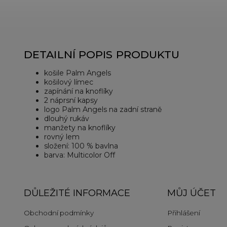
DETAILNÍ POPIS PRODUKTU
košile Palm Angels
košilový límec
zapínání na knoflíky
2 náprsní kapsy
logo Palm Angels na zadní straně
dlouhý rukáv
manžety na knoflíky
rovný lem
složení: 100 % bavlna
barva: Multicolor Off
DŮLEŽITÉ INFORMACE
MŮJ ÚČET
Obchodní podmínky
Přihlášení