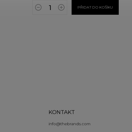
PŘIDAT DO KOŠÍKU
KONTAKT
info
@
thebrands.com