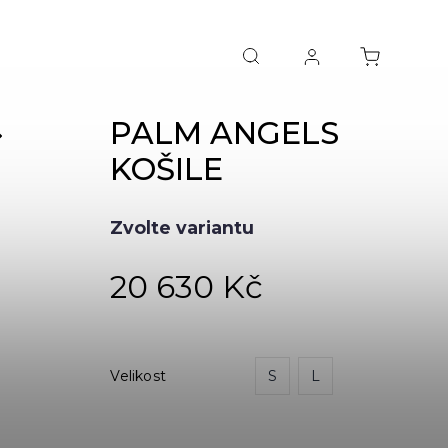
PALM ANGELS
NEXT
KOŠILE
Zvolte variantu
20 630 Kč
Velikost
S
L