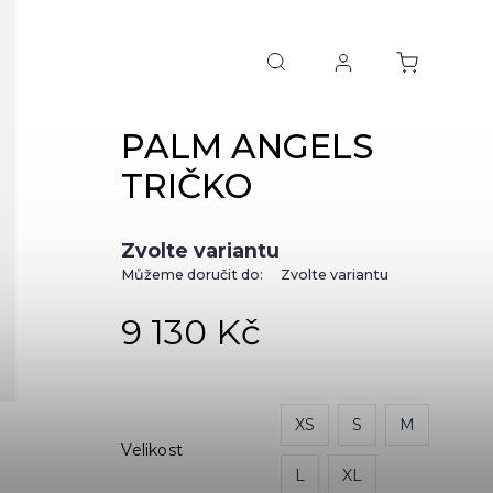
PALM ANGELS
TRIČKO
Zvolte variantu
Můžeme doručit do:
Zvolte variantu
9 130 Kč
XS
S
M
Velikost
L
XL