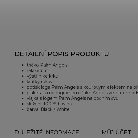
DETAILNÍ POPIS PRODUKTU
tričko Palm Angels
relaxed fit
výstřih ke krku
krátký rukáv
potisk loga Palm Angels s kouřovým efektem na př
plaketa s monogramem Palm Angels ve zlatém odst
vlajka s logem Palm Angels na bočním švu
složení: 100 % bavlna
barva: Black / White
DŮLEŽITÉ INFORMACE
MŮJ ÚČET