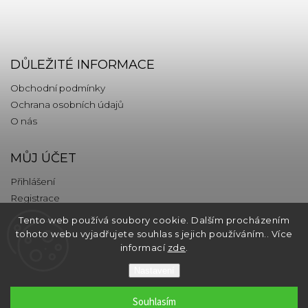
DŮLEŽITÉ INFORMACE
Obchodní podmínky
Ochrana osobních údajů
O nás
MŮJ ÚČET
Přihlášení
Registrace
Tento web používá soubory cookie. Dalším procházením
KONTAKT
tohoto webu vyjadřujete souhlas s jejich používáním.. Více
informací
zde
.
info
@
thebrands.com
Nastavení
Souhlasím
Copyright 2026
thebrands.com
. Všechna práva vyhrazena.