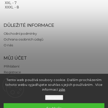
XXL - 7
XXXL - 8
DŮLEŽITÉ INFORMACE
Obchodní podmínky
Ochrana osobních údajů
O nás
MŮJ ÚČET
Přihlášení
Registrace
Tento web používá soubory cookie. Dalším procházením
KONTAKT
tohoto webu vyjadřujete souhlas s jejich používáním.. Více
informací
zde
.
info
@
thebrands.com
Nastavení